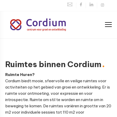
Spring
Door
Spring
naar
naar
naar
de
de
de
hoofdnavigatie
hoofd
voettekst
inhoud
Centrum
voor
groei
en
Ruimtes binnen Cordium
ontwikkeling
Ruimte Huren?
Cordium biedt mooie, sfeervolle en veilige ruimtes voor
activiteiten op het gebied van groei en ontwikkeling. Er is
ruimte voor ontmoeting, voor expressie en voor
introspectie. Ruimte om stil te worden en ruimte om in
beweging te komen. De ruimtes variëren in grootte van 20
m2 voor individuele sessies tot 110 m2 voor