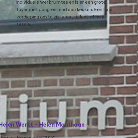
individuele werkruimtes en is er een grote
foyer met aangrenzend een keuken. Een fijne
verdieping om te zijn voor, tijdens of na je
sessie.
Helen Werkt – Helen Mouthaan
Datum: 26 augustus 2024