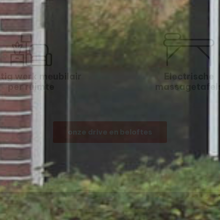
tig werk meubilair
Electrische
per ruimte
massagetafel
onze drive en beloftes