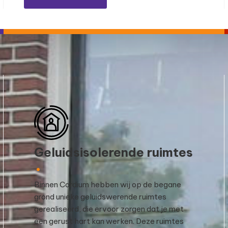
Geluidsisolerende ruimtes
Binnen Cordium hebben wij op de begane
grond unieke geluidswerende ruimtes
gerealiseerd, die ervoor zorgen dat je met
een gerust hart kan werken. Deze ruimtes