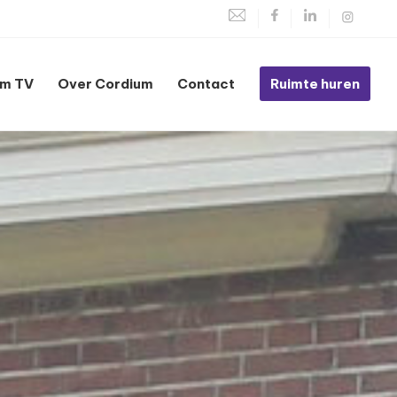
um TV
Over Cordium
Contact
Ruimte huren