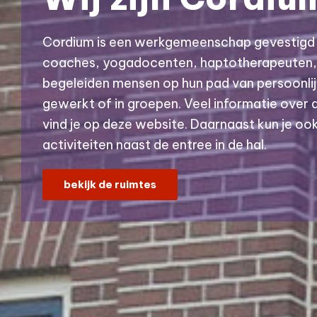
Cordium is een werkgemeenschap gevestigd 
coaches, yogadocenten, haptotherapeuten,
begeleiden mensen op hun pad van persoonlijk
gewerkt of in groepen. Veel informatie over 
vind je op deze website. Daarnaast kun je oo
activiteiten naast de entree in de hal.
bekijk de ruimtes