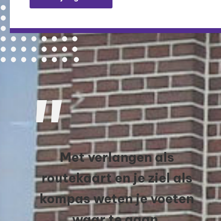
Met verlangen als
routekaart en je ziel als
kompas weten je voeten
waar te gaan.