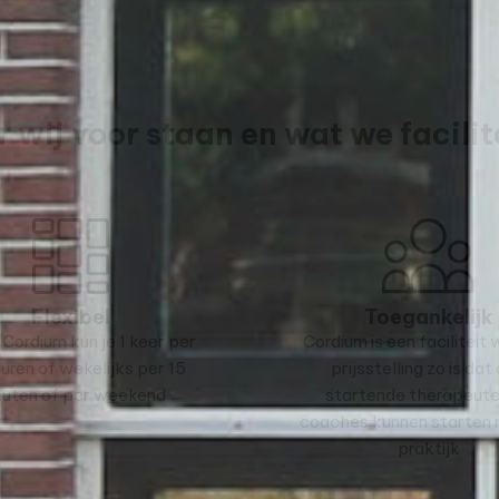
 wij voor staan en wat we facilit
Flexibel
Toegankelijk
 Cordium kun je 1 keer per
Cordium is een faciliteit
huren of wekelijks per 15
prijsstelling zo is dat
nuten of per weekend
startende therapeute
coaches kunnen starten 
praktijk