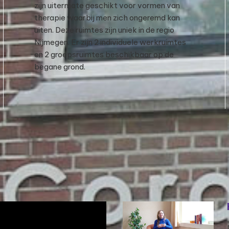
zijn uitermate geschikt voor vormen van
therapie waarbij men zich ongeremd kan
uiten. Deze ruimtes zijn uniek in de regio
Nijmegen. Er zijn 2 individuele werkruimtes
en 2 groepsruimtes beschikbaar op de
begane grond.