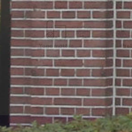
Yoga matten
Pret