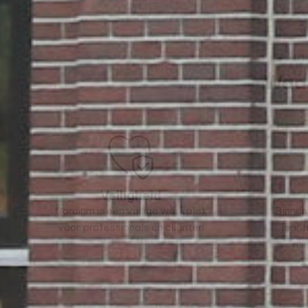
Waar
Veiligheid
Cordium is een veilige werkplek
Binnen
voor professionals en cliënten
jaar 
mi