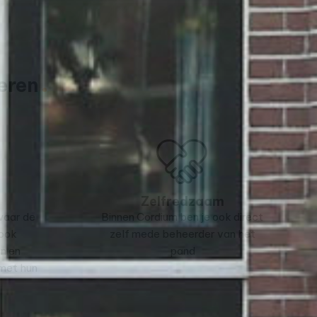
eren
Zelfredzaam
 waar de
Binnen Cordium ben je ook direct
 ook
zelf mede beheerder van het
n en
pand
met hun