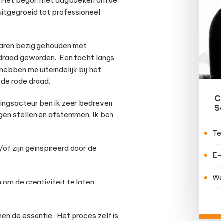
 ik. Het begon met dagboeken om de
uitgegroeid tot professioneel
 jaren bezig gehouden met
eidraad geworden. Een tocht langs
hebben me uiteindelijk bij het
 de rode draad.
C
ningsacteur ben ik zeer bedreven
S
agen stellen en afstemmen. Ik ben
Te
of zijn geïnspireerd door de
E-
We
m de creativiteit te laten
.
men de essentie. Het proces zelf is