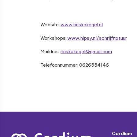
Website:
www.rinskekegel.nl
Workshops:
www.hipsy.nl/schrijfnatuur
Maildres:
rinskekegel@gmail.com
Telefoonnummer: 0626554146
Footer
Cordium