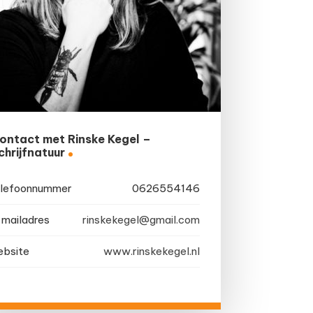
ontact met Rinske Kegel –
chrijfnatuur
lefoonnummer
0626554146
mailadres
rinskekegel@gmail.com
bsite
www.rinskekegel.nl