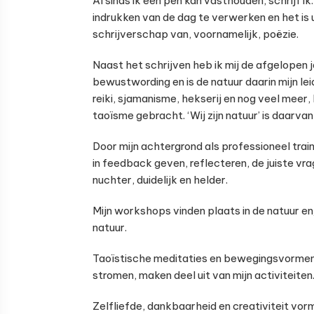
Al sinds ik een pen kan vasthouden, schrijf
indrukken van de dag te verwerken en het is 
schrijverschap van, voornamelijk, poëzie.
Naast het schrijven heb ik mij de afgelopen
bewustwording en is de natuur daarin mijn l
reiki, sjamanisme, hekserij en nog veel meer, 
taoïsme gebracht. ‘Wij zijn natuur’ is daarvan
Door mijn achtergrond als professioneel trai
in feedback geven, reflecteren, de juiste vr
nuchter, duidelijk en helder.
Mijn workshops vinden plaats in de natuur en/
natuur.
Taoïstische meditaties en bewegingsvormen o
stromen, maken deel uit van mijn activiteiten
Zelfliefde, dankbaarheid en creativiteit vor