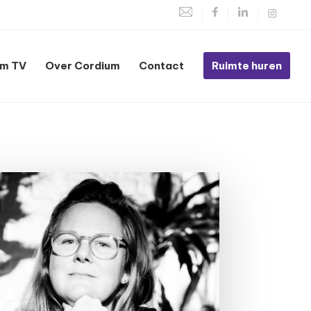
um TV
Over Cordium
Contact
Ruimte huren