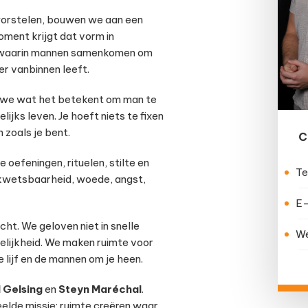
 worstelen, bouwen we aan een
ment krijgt dat vorm in
n waarin mannen samenkomen om
er vanbinnen leeft.
n we wat het betekent om man te
elijks leven. Je hoeft niets te fixen
n zoals je bent.
C
oefeningen, rituelen, stilte en
Te
 kwetsbaarheid, woede, angst,
E-
cht. We geloven niet in snelle
We
lijkheid. We maken ruimte voor
e lijf en de mannen om je heen.
 Gelsing
en
Steyn Maréchal
.
lde missie: ruimte creëren waar