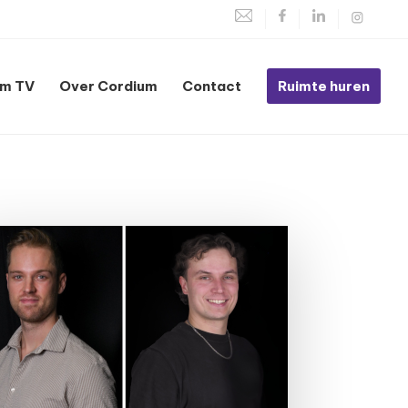
um TV
Over Cordium
Contact
Ruimte huren