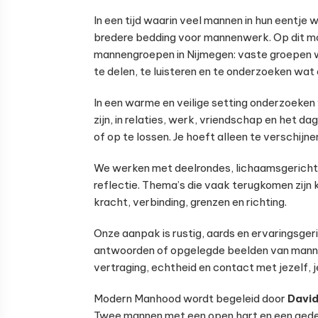
In een tijd waarin veel mannen in hun eentje
bredere bedding voor mannenwerk. Op dit mo
mannengroepen in Nijmegen: vaste groepe
te delen, te luisteren en te onderzoeken wat 
In een warme en veilige setting onderzoeke
zijn, in relaties, werk, vriendschap en het dag
of op te lossen. Je hoeft alleen te verschijne
We werken met deelrondes, lichaamsgerichte 
reflectie. Thema’s die vaak terugkomen zijn
kracht, verbinding, grenzen en richting.
Onze aanpak is rustig, aards en ervaringsgeri
antwoorden of opgelegde beelden van manne
vertraging, echtheid en contact met jezelf, j
Modern Manhood wordt begeleid door
David
Twee mannen met een open hart en een gedee