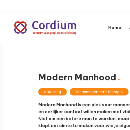
Spring
Door
Spring
naar
naar
naar
de
de
de
hoofdnavigatie
hoofd
voettekst
Home
inhoud
Centrum
voor
groei
en
ontwikkeling
Modern Manhood
coaching
lichaamsgerichte therapie
Modern Manhood is een plek voor mannen 
en eerlijker contact willen maken met zi
Niet om een betere man te worden, maar 
klopt en ruimte te maken voor wie je eigenl