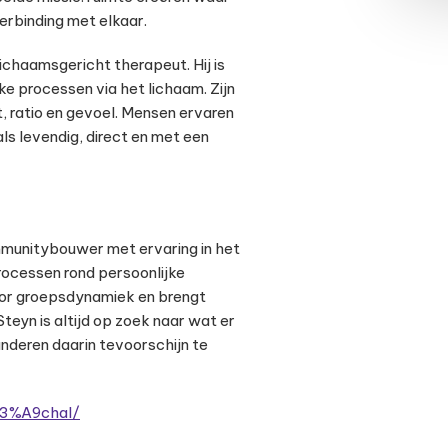
erbinding met elkaar.
chaamsgericht therapeut. Hij is
jke processen via het lichaam. Zijn
t, ratio en gevoel. Mensen ervaren
ls levendig, direct en met een
ommunitybouwer met ervaring in het
rocessen rond persoonlijke
voor groepsdynamiek en brengt
Steyn is altijd op zoek naar wat er
nderen daarin tevoorschijn te
C3%A9chal/