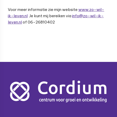
Voor meer informatie zie mijn website
www.zo-wil-
ik-leven.nl
Je kunt mij bereiken via
info@zo-wil-ik-
leven.nl
of 06-26810402
Footer