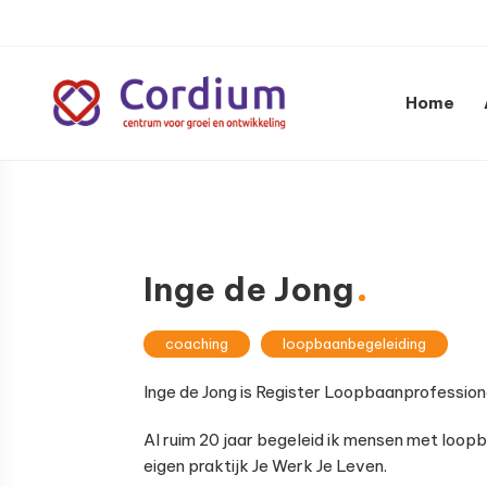
Spring
Door
Spring
naar
naar
naar
de
de
de
hoofdnavigatie
hoofd
voettekst
Home
inhoud
Centrum
voor
groei
en
ontwikkeling
Inge de Jong
coaching
loopbaanbegeleiding
Inge de Jong is Register Loopbaanprofession
Al ruim 20 jaar begeleid ik mensen met loopb
eigen praktijk Je Werk Je Leven.