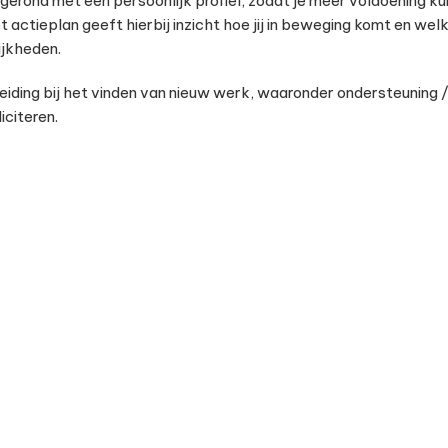
erond met een persoonlijk profiel, zodat je meer voldoening kun
actieplan geeft hierbij inzicht hoe jij in beweging komt en welke
ijkheden.
leiding bij het vinden van nieuw werk, waaronder ondersteuning
iciteren.