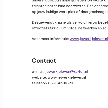
andere loopbaanmogelijkheden. Dit wordt afg
talenten beter kunt neerzetten. Een concreet 
op jouw huidige werkplek of doorgroeimogel
Desgewenst krijg je als vervolg hierop bege
effectief Curriculum Vitae, netwerken en soll
Voor meer informatie:
www.jewerkjeleven.nl
Contact
e-mail:
jewerkjeleven@xs4all.nl
website: www.jewerkjeleven.nl
telefoon: 06-84581629