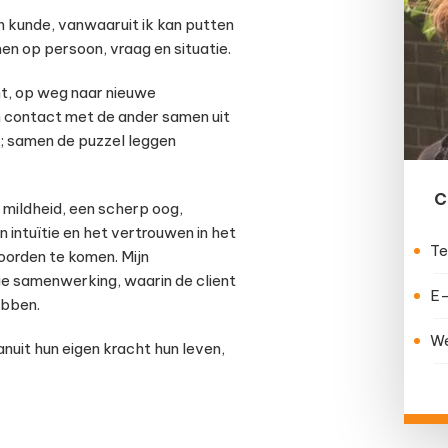
en kunde, vanwaaruit ik kan putten
en op persoon, vraag en situatie.
ht, op weg naar nieuwe
in contact met de ander samen uit
; samen de puzzel leggen
C
 mildheid, een scherp oog,
n intuïtie en het vertrouwen in het
Te
oorden te komen. Mijn
ge samenwerking, waarin de client
E-
ebben.
We
anuit hun eigen kracht hun leven,