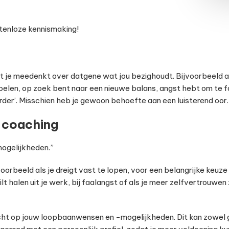
stenloze kennismaking!
t je meedenkt over datgene wat jou bezighoudt. Bijvoorbeeld al
voelen, op zoek bent naar een nieuwe balans, angst hebt om te fal
erder’. Misschien heb je gewoon behoefte aan een luisterend oor.
-coaching
ogelijkheden.”
orbeeld als je dreigt vast te lopen, voor een belangrijke keuz
lt halen uit je werk, bij faalangst of als je meer zelfvertrouwen
cht op jouw loopbaanwensen en -mogelijkheden. Dit kan zowel ge