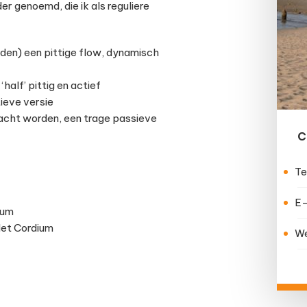
r genoemd, die ik als reguliere
en) een pittige flow, dynamisch
half’ pittig en actief
ieve versie
zacht worden, een trage passieve
C
Te
E-
ium
 Het Cordium
We