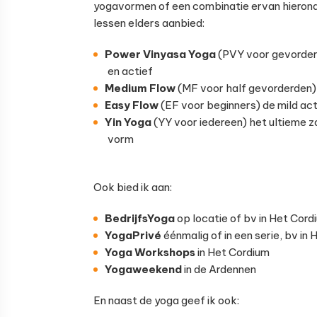
yogavormen of een combinatie ervan hieronde
lessen elders aanbied:
Power Vinyasa Yoga
(PVY voor gevorderd
en actief
Medium Flow
(MF voor half gevorderden) ‘
Easy Flow
(EF voor beginners) de mild act
Yin Yoga
(YY voor iedereen) het ultieme 
vorm
Ook bied ik aan:
BedrijfsYoga
op locatie of bv in Het Cord
YogaPrivé
éénmalig of in een serie, bv in
Yoga Workshops
in Het Cordium
Yogaweekend
in de Ardennen
En naast de yoga geef ik ook: