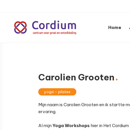
Spring
Door
Spring
naar
naar
naar
de
de
de
hoofdnavigatie
hoofd
voettekst
Home
inhoud
Centrum
voor
groei
en
ontwikkeling
Carolien Grooten
yoga - pilates
Mijn naam is Carolien Grooten en ik startte m
ervaring.
Al mijn
Yoga Workshops
hier in Het Cordium