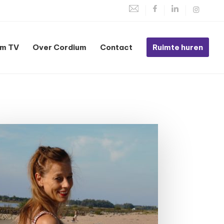
um TV
Over Cordium
Contact
Ruimte huren