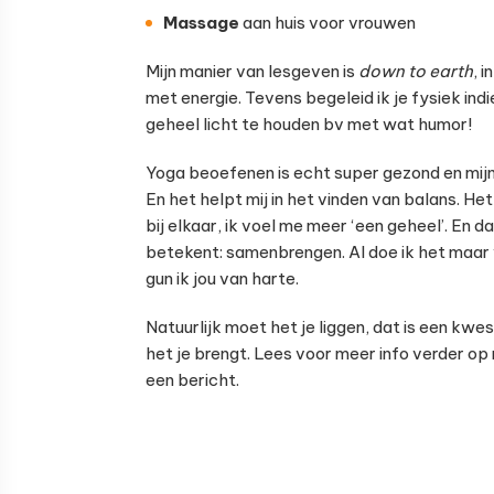
Massage
aan huis voor vrouwen
Mijn manier van lesgeven is
down to earth
, 
met energie. Tevens begeleid ik je fysiek ind
geheel licht te houden bv met wat humor!
Yoga beoefenen is echt super gezond en mijn 
En het helpt mij in het vinden van balans. H
bij elkaar, ik voel me meer ‘een geheel’. En 
betekent: samenbrengen. Al doe ik het maar v
gun ik jou van harte.
Natuurlijk moet het je liggen, dat is een kwe
het je brengt. Lees voor meer info verder op 
een bericht.