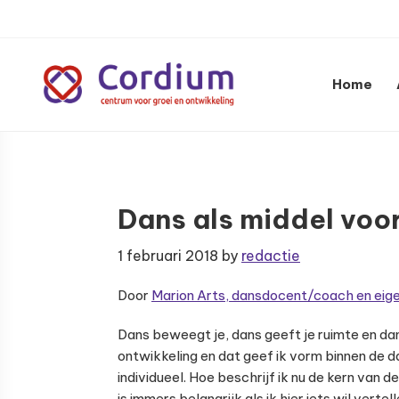
Spring
Door
Spring
naar
naar
naar
de
de
de
hoofdnavigatie
hoofd
voettekst
Home
inhoud
Centrum
voor
groei
en
Dans als middel voor
ontwikkeling
1 februari 2018
by
redactie
Door
Marion Arts, dansdocent/coach en ei
Dans beweegt je, dans geeft je ruimte en dan
ontwikkeling en dat geef ik vorm binnen de d
individueel. Hoe beschrijf ik nu de kern van d
is immers belangrijk als ik hier iets wil ver