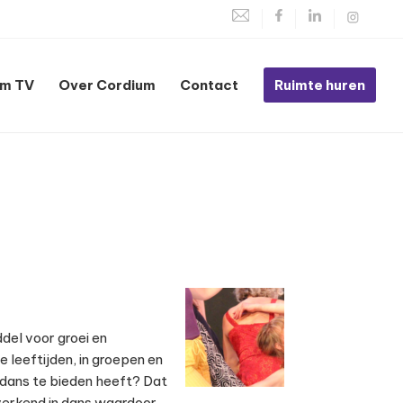
um TV
Over Cordium
Contact
Ruimte huren
del voor groei en
 leeftijden, in groepen en
ie dans te bieden heeft?
Dat
t verkend in dans waardoor