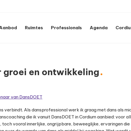
Aanbod
Ruimtes
Professionals
Agenda
Cordi
 groei en ontwikkeling
genaar van DansDOET
s verbindt. Als dansprofessional werk ik graag met dans als mid
anscoaching die ik vanuit DansDOET in Cordium aanbied: voor alle
e, toch vooral innerlijke, ongrijpbare, beweeglijke, ervaringen d
tellen over de waarde van dans als middel bij coaching. Wat word