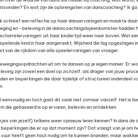
atsvinden? En wat zijn de opbrengsten van danscoaching? Ik ga p
k schreef een reflectie op haar danservaringen en maakte daarin
eging en -beleving in de danscoachingsbijeenkomsten hadden h
scharrelervaringen’ uit haar kindertijd weer naar boven. Wat ee
spelende kind in haar aangeraakt. Wijsheid die lag opgeslagen 
st van de rijkdom van alle speelervaringen van vroeger.
 bewegingsopdrachten uit om te dansen op je eigen manier. Er w
ing zijn zowel een doel op zichzelf, als drager van jouw proces; 
en en beperkingen die daar tijdelijk of structureel onderdeel v
n.
heel eenvoudig en toch gaat dit vaak niet zomaar vanzelf. Het is 
rm die gebaseerd is op ervaren, beleven en ontdekken.
kjes van jezelf) telkens weer opnieuw leren kennen? In dans de
eperkingen die er op dat moment zijn? Dat vraagt van je om het
at vuur heeft geen hout nodig om te kunnen branden, maar wakk