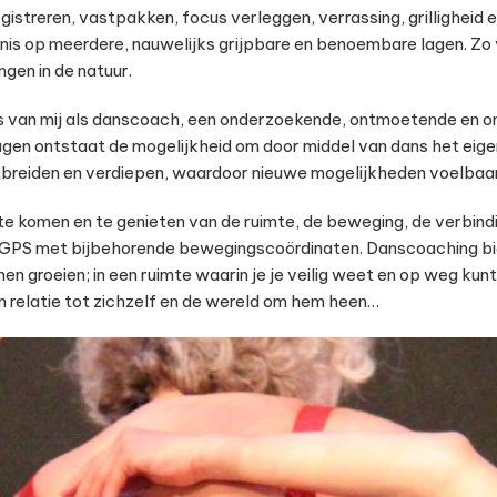
streren, vastpakken, focus verleggen, verrassing, grilligheid 
ennis op meerdere, nauwelijks grijpbare en benoembare lagen. Zo 
gen in de natuur.
ls van mij als danscoach, een onderzoekende, ontmoetende en o
gen ontstaat de mogelijkheid om door middel van dans het eige
tbreiden en verdiepen, waardoor nieuwe mogelijkheden voelbaar
 te komen en te genieten van de ruimte, de beweging, de verbindi
e GPS met bijbehorende bewegingscoördinaten. Danscoaching bie
en groeien; in een ruimte waarin je je veilig weet en op weg kun
 relatie tot zichzelf en de wereld om hem heen…