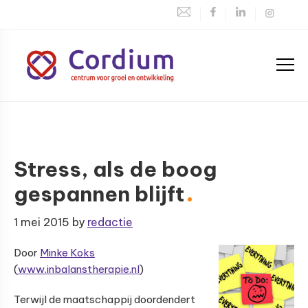
Spring
Door
Spring
naar
naar
naar
de
de
de
hoofdnavigatie
hoofd
voettekst
inhoud
Centrum
voor
groei
en
Stress, als de boog
ontwikkeling
gespannen blijft
1 mei 2015
by
redactie
Door
Minke Koks
(
www.inbalanstherapie.nl
)
Terwijl de maatschappij doordendert