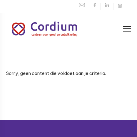
Spring
Door
Spring
naar
naar
naar
de
de
de
hoofdnavigatie
hoofd
voettekst
inhoud
Centrum
voor
groei
en
Sorry, geen content die voldoet aan je criteria.
ontwikkeling